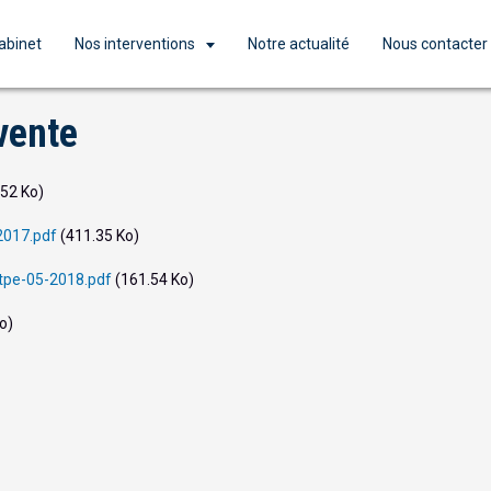
abinet
Nos interventions
Notre actualité
Nous contacter
vente
52 Ko)
2017.pdf
(411.35 Ko)
ptpe-05-2018.pdf
(161.54 Ko)
o)